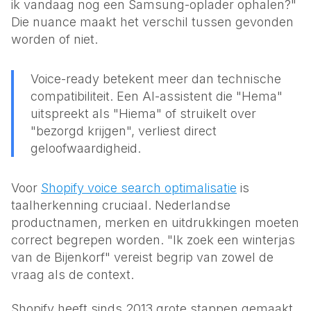
ik vandaag nog een Samsung-oplader ophalen?"
Die nuance maakt het verschil tussen gevonden
worden of niet.
Voice-ready betekent meer dan technische
compatibiliteit. Een AI-assistent die "Hema"
uitspreekt als "Hiema" of struikelt over
"bezorgd krijgen", verliest direct
geloofwaardigheid.
Voor
Shopify voice search optimalisatie
is
taalherkenning cruciaal. Nederlandse
productnamen, merken en uitdrukkingen moeten
correct begrepen worden. "Ik zoek een winterjas
van de Bijenkorf" vereist begrip van zowel de
vraag als de context.
Shopify heeft sinds 2013 grote stappen gemaakt