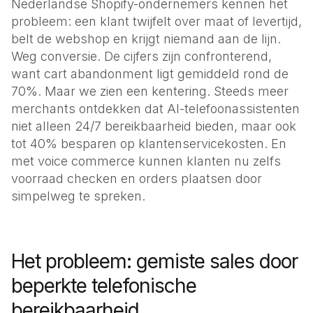
Nederlandse Shopify-ondernemers kennen het
Bel met Robin
probleem: een klant twijfelt over maat of levertijd,
Advocaten
(+31) 23 207 70 96
belt de webshop en krijgt niemand aan de lijn.
Juridisch advies
Weg conversie. De cijfers zijn confronterend,
Makelaars
want cart abandonment ligt gemiddeld rond de
Bezichtigingen plannen
70%. Maar we zien een kentering. Steeds meer
merchants ontdekken dat AI-telefoonassistenten
Loodgieters
niet alleen 24/7 bereikbaarheid bieden, maar ook
Service op locatie
tot 40% besparen op klantenservicekosten. En
Elektriciens
met voice commerce kunnen klanten nu zelfs
Storingen & spoed
voorraad checken en orders plaatsen door
simpelweg te spreken.
Klusbedrijven
Offertes & planning
Bedrijven
Het probleem: gemiste sales door
Restaurants
beperkte telefonische
Reserveringen
bereikbaarheid