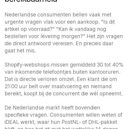
Energie
Klantenservice
Nederlandse consumenten bellen vaak met
Corporaties
urgente vragen vlak voor een aankoop. "Is dit
Onderhoud & beheer
artikel op voorraad?" "Kan ik vandaag nog
bestellen voor levering morgen?" Het zijn vragen
MKB
die direct antwoord vereisen. En precies daar
Voor elk bedrijf
gaat het mis.
Shopify-webshops missen gemiddeld 30 tot 40%
van inkomende telefoontjes buiten kantooruren.
Dat is directe verloren omzet. Een klant die om
21:00 uur belt over maatvoering en niemand
bereikt, koopt bij de concurrent die wél opneemt.
De Nederlandse markt heeft bovendien
specifieke vragen. Consumenten willen weten of
iDEAL werkt, waar hun PostNL- of DHL-pakket