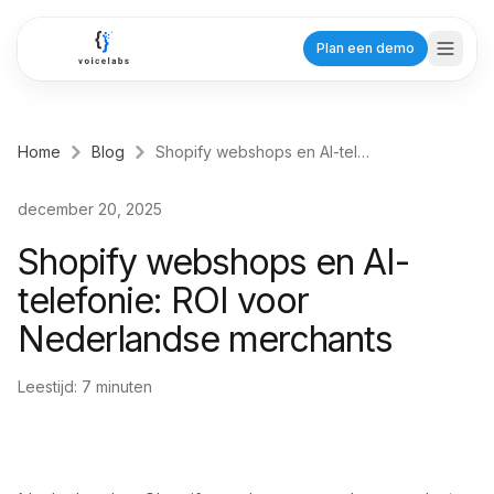
Ga naar hoofdinhoud
Plan een demo
Home
Blog
Shopify webshops en AI-telefonie: ROI voor Nederlandse merchants
Branches
december 20, 2025
Zorg
Shopify webshops en AI-
Tandartsen
telefonie: ROI voor
Planning voor praktijken
Nederlandse merchants
Huisartsen
Efficiënte patiëntenzorg
Leestijd:
7
minuten
Fysiotherapeuten
Behandelafspraken
Dienstverlening