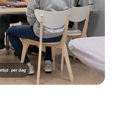
ar, Pullpy, Curabrand, Werkende, Thunderbuns
ltijd
per dag