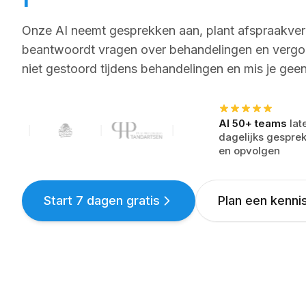
Onze AI neemt gesprekken aan, plant afspraakve
beantwoordt vragen over behandelingen en vergo
niet gestoord tijdens behandelingen en mis je geen
Al 50+ teams
lat
Klantlogos:
Fraai Tandartsen, Franky's Bowling, Biso
dagelijks gespre
en opvolgen
Start 7 dagen gratis
Plan een kenni