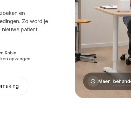
rzoeken en
edingen. Zo word je
 nieuwe patient.
en Robin
n Bowling Maarssen, PHP Tandartsen, Circle Fit, MyAirost
kken opvangen
Meer
behande
smaking