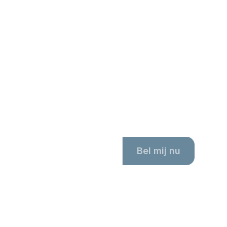
Robin nu, 24/7.
Bel mij nu
ze eigen assistent Robin!