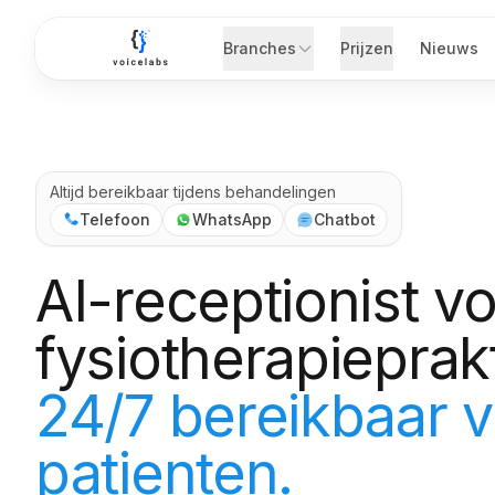
Ga naar hoofdinhoud
Branches
Prijzen
Nieuws
Altijd bereikbaar tijdens behandelingen
Telefoon
WhatsApp
Chatbot
AI-receptionist v
fysiotherapieprak
24/7 bereikbaar 
patienten.