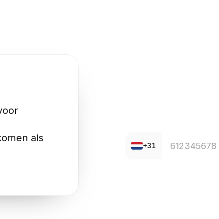
Nieuwsgierig?
Probeer 
voor
komen als
+31
Voer een testgesprek met on