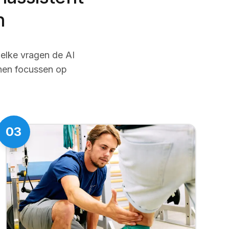
n
elke vragen de AI
nnen focussen op
03