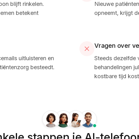
n blijft rinkelen.
Nieuwe patiënten 
nemen betekent
opneemt, krijgt d
Vragen over v
mails uitluisteren en
Steeds dezelfde 
atiëntenzorg besteedt.
behandelingen jul
kostbare tijd kos
kele stappen je AI-telefoo