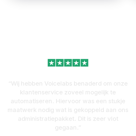
“Wij
hebben
Voicelabs
benaderd
om
onze
klantenservice
zoveel
mogelijk
te
automatiseren.
Hiervoor
was
een
stukje
maatwerk
nodig
wat
is
gekoppeld
aan
ons
administratiepakket.
Dit
is
zeer
vlot
gegaan.”