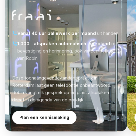
Vanaf 40 uur baliewerk per maand
uit handen
1.000+ afspraken automatisch ingepland
met
bevestiging en herinnering, ook via een belletje
van Robin
Deze toonaangevende tandartspraktijk in
Rotterdam laat geen telefoontje onbeantwoord.
Robin vangt elk gesprek op en plant afspraken
direct in de agenda van de praktijk.
Plan een kennismaking