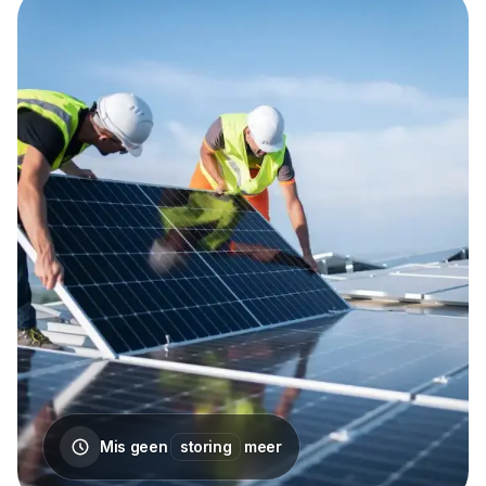
Energie
Klantenservice
Corporaties
Onderhoud & beheer
MKB
Voor elk bedrijf
Mis geen
storing
meer