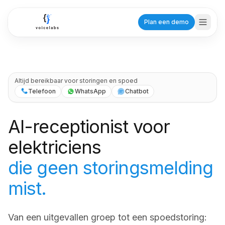
Ga naar hoofdinhoud
Plan een demo
Branches
Altijd bereikbaar voor storingen en spoed
Telefoon
WhatsApp
Chatbot
Zorg
AI-receptionist voor
Tandartsen
Planning voor praktijken
elektriciens
Huisartsen
die geen storingsmelding
Efficiënte patiëntenzorg
mist.
Fysiotherapeuten
Behandelafspraken
Van een uitgevallen groep tot een spoedstoring:
Dienstverlening