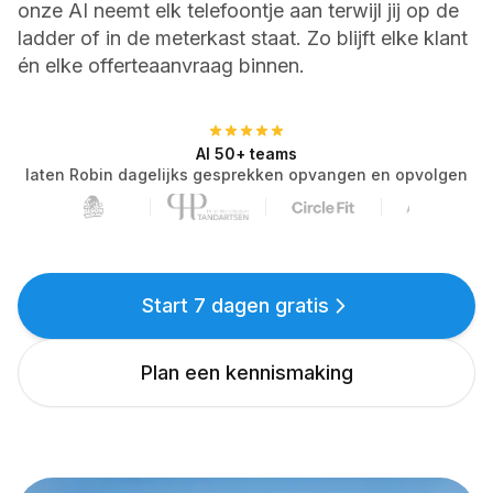
onze AI neemt elk telefoontje aan terwijl jij op de
Bel met Robin
ladder of in de meterkast staat. Zo blijft elke klant
Advocaten
(+31) 23 207 70 96
Juridisch advies
én elke offerteaanvraag binnen.
Makelaars
Bezichtigingen plannen
Al 50+ teams
laten Robin dagelijks gesprekken opvangen en opvolgen
Loodgieters
Klantlogos:
Fraai Tandartsen, Franky's Bowling,
Service op locatie
Elektriciens
Storingen & spoed
Start 7 dagen gratis
Klusbedrijven
Offertes & planning
Plan een kennismaking
Bedrijven
Restaurants
Reserveringen