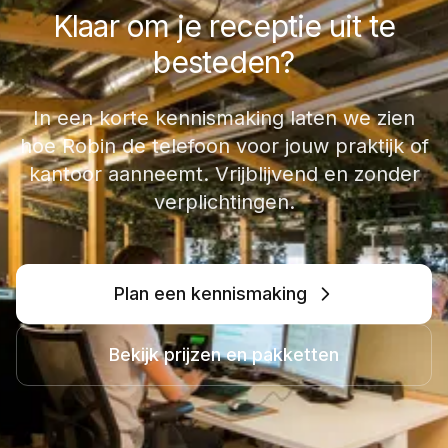
Klaar om je receptie uit te
besteden?
In een korte kennismaking laten we zien
hoe Robin de telefoon voor jouw praktijk of
kantoor aanneemt. Vrijblijvend en zonder
verplichtingen.
Plan een kennismaking
Bekijk prijzen en pakketten