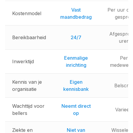
Vast
Per uur of
Kostenmodel
maandbedrag
gesprek
Afgespro
Bereikbaarheid
24/7
uren
Eenmalige
Per
Inwerktijd
inrichting
medewerk
Kennis van je
Eigen
Belscrip
organisatie
kennisbank
Wachttijd voor
Neemt direct
Varieert
bellers
op
Ziekte en
Niet van
Wisselen