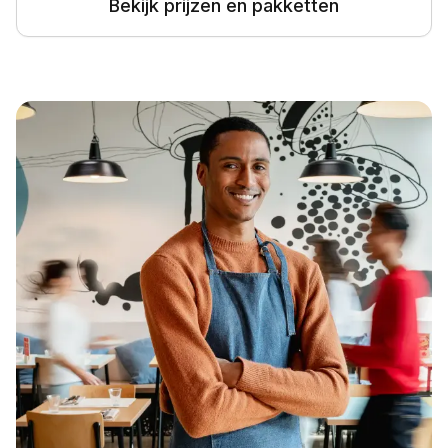
Bekijk prijzen en pakketten
Energie
Klantenservice
Corporaties
Onderhoud & beheer
MKB
Voor elk bedrijf