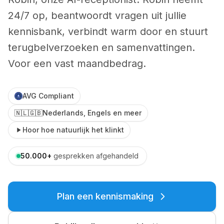
Bel met Robin
24/7 op, beantwoordt vragen uit jullie
Advocaten
(+31) 23 207 70 96
Juridisch advies
kennisbank, verbindt warm door en stuurt
terugbelverzoeken en samenvattingen.
Makelaars
Bezichtigingen plannen
Voor een vast maandbedrag.
Loodgieters
Service op locatie
AVG Compliant
Elektriciens
🇳🇱
🇬🇧
Nederlands, Engels en meer
Storingen & spoed
Hoor hoe natuurlijk het klinkt
Klusbedrijven
Offertes & planning
50.000
+
gesprekken afgehandeld
Bedrijven
Plan een kennismaking
Restaurants
Reserveringen