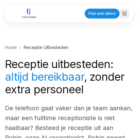
Ga naar hoofdinhoud
Plan een demo
Home
Receptie Uitbesteden
Branches
Receptie uitbesteden:
Zorg
altijd bereikbaar
, zonder
Tandartsen
Planning voor praktijken
extra personeel
Huisartsen
Efficiënte patiëntenzorg
De telefoon gaat vaker dan je team aankan,
Fysiotherapeuten
maar een fulltime receptioniste is niet
Behandelafspraken
haalbaar? Besteed je receptie uit aan
Robin, onze AI-receptionist. Robin neemt
Dienstverlening