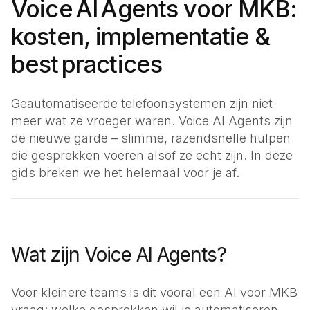
Voice AI Agents voor MKB:
Bel met Robin
Advocaten
kosten, implementatie &
(+31) 23 207 70 96
Juridisch advies
best practices
Makelaars
Bezichtigingen plannen
Geautomatiseerde telefoonsystemen zijn niet
Loodgieters
meer wat ze vroeger waren. Voice AI Agents zijn
Service op locatie
de nieuwe garde – slimme, razendsnelle hulpen
die gesprekken voeren alsof ze echt zijn. In deze
Elektriciens
Storingen & spoed
gids breken we het helemaal voor je af.
Klusbedrijven
Offertes & planning
Bedrijven
Wat zijn Voice AI Agents?
Restaurants
Reserveringen
Voor kleinere teams is dit vooral een
AI voor MKB
vraag: welke gesprekken wil je automatiseren