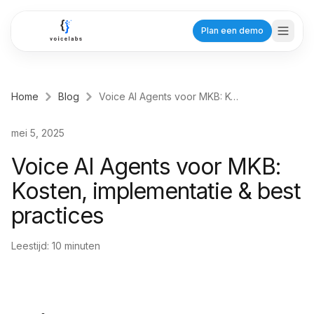
Ga naar hoofdinhoud
Plan een demo
Home
Blog
Voice AI Agents voor MKB: Kosten, implementatie & best practices
Branches
mei 5, 2025
Zorg
Voice AI Agents voor MKB:
Tandartsen
Kosten, implementatie & best
Planning voor praktijken
practices
Huisartsen
Efficiënte patiëntenzorg
Leestijd:
10
minuten
Fysiotherapeuten
Behandelafspraken
Dienstverlening