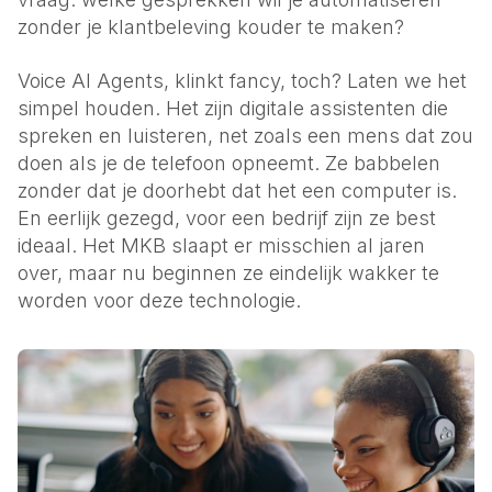
Energie
zonder je klantbeleving kouder te maken?
Klantenservice
Voice AI Agents, klinkt fancy, toch? Laten we het
Corporaties
Onderhoud & beheer
simpel houden. Het zijn digitale assistenten die
spreken en luisteren, net zoals een mens dat zou
MKB
doen als je de telefoon opneemt. Ze babbelen
Voor elk bedrijf
zonder dat je doorhebt dat het een computer is.
En eerlijk gezegd, voor een bedrijf zijn ze best
ideaal. Het MKB slaapt er misschien al jaren
over, maar nu beginnen ze eindelijk wakker te
worden voor deze technologie.