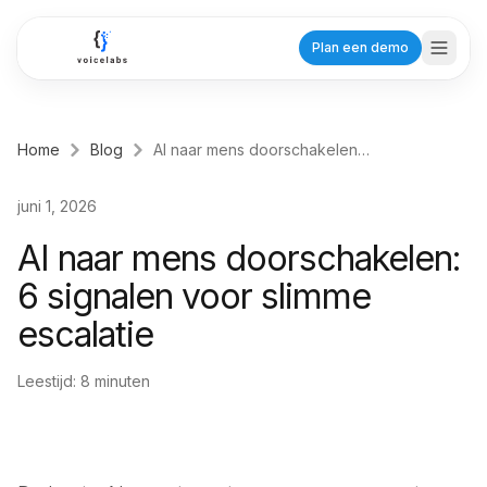
Ga naar hoofdinhoud
Plan een demo
Home
Blog
AI naar mens doorschakelen: 6 signalen voor slimme escalatie
Branches
juni 1, 2026
Zorg
AI naar mens doorschakelen:
Tandartsen
6 signalen voor slimme
Planning voor praktijken
escalatie
Huisartsen
Efficiënte patiëntenzorg
Leestijd:
8
minuten
Fysiotherapeuten
Behandelafspraken
Dienstverlening