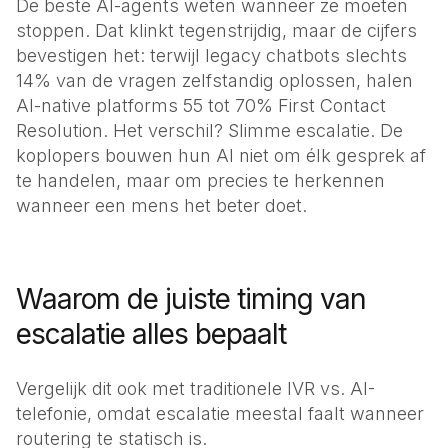
De beste AI-agents weten wanneer ze moeten
Bel met Robin
stoppen. Dat klinkt tegenstrijdig, maar de cijfers
Advocaten
(+31) 23 207 70 96
bevestigen het: terwijl legacy chatbots slechts
Juridisch advies
14% van de vragen zelfstandig oplossen, halen
Makelaars
AI-native platforms 55 tot 70% First Contact
Bezichtigingen plannen
Resolution. Het verschil? Slimme escalatie. De
koplopers bouwen hun AI niet om élk gesprek af
Loodgieters
te handelen, maar om precies te herkennen
Service op locatie
wanneer een mens het beter doet.
Elektriciens
Storingen & spoed
Klusbedrijven
Waarom de juiste timing van
Offertes & planning
escalatie alles bepaalt
Bedrijven
Vergelijk dit ook met
traditionele IVR vs. AI-
Restaurants
telefonie
, omdat escalatie meestal faalt wanneer
Reserveringen
routering te statisch is.