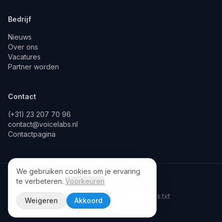
Bedrijf
Nieuws
Over ons
Vacatures
Partner worden
Contact
(+31) 23 207 70 96
contact@voicelabs.nl
Contactpagina
We gebruiken cookies om je ervaring
©
2026
Voicelabs B.V.
|
KvK 73320455
te verbeteren.
Voorkeuren
Alle systemen operationeel
·
99.9% uptime
Voorwaarden
Privacy
Ethisch Kader
Cookies
llms.txt
Weigeren
Akkoord
Taal