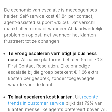
Energie
Klantenservice
De economie van escalatie is meedogenloos
helder. Self-service kost €1,84 per contact,
Corporaties
agent-assisted support €13,50. Dat verschil
Onderhoud & beheer
maakt alleen impact wanneer AI daadwerkelijk
MKB
problemen oplost, niet wanneer het klanten
Voor elk bedrijf
frustreert tot ze ophangen.
Te vroeg escaleren vernietigt je business
case.
AI-native platforms behalen 55 tot 70%
First Contact Resolution. Elke onnodige
escalatie bij die groep betekent €11,66 extra
kosten per gesprek, zonder toegevoegde
waarde voor de klant.
Te laat escaleren kost klanten.
Uit
recente
trends in customer service
blijkt dat 79% van
klanten menselijke agents prefereert boven AI.