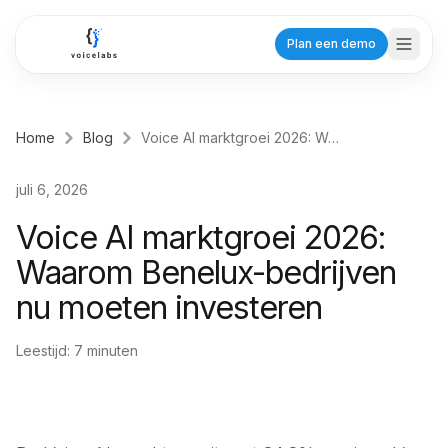
Ga naar hoofdinhoud
Plan een demo
Home
Blog
Voice AI marktgroei 2026: Waarom Benelux-bedrijven nu moeten investeren
Branches
juli 6, 2026
Zorg
Voice AI marktgroei 2026:
Tandartsen
Waarom Benelux-bedrijven
Planning voor praktijken
nu moeten investeren
Huisartsen
Efficiënte patiëntenzorg
Leestijd:
7
minuten
Fysiotherapeuten
Behandelafspraken
Dienstverlening