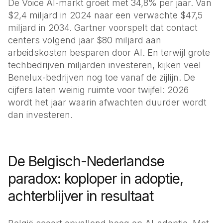
De Voice AI-markt groeit met 34,8% per jaar. Van
Bel met Robin
$2,4 miljard in 2024 naar een verwachte $47,5
Advocaten
(+31) 23 207 70 96
miljard in 2034. Gartner voorspelt dat contact
Juridisch advies
centers volgend jaar $80 miljard aan
Makelaars
arbeidskosten besparen door AI. En terwijl grote
Bezichtigingen plannen
techbedrijven miljarden investeren, kijken veel
Benelux-bedrijven nog toe vanaf de zijlijn. De
Loodgieters
cijfers laten weinig ruimte voor twijfel: 2026
Service op locatie
wordt het jaar waarin afwachten duurder wordt
Elektriciens
dan investeren.
Storingen & spoed
Klusbedrijven
Offertes & planning
De Belgisch-Nederlandse
paradox: koploper in adoptie,
Bedrijven
achterblijver in resultaat
Restaurants
Reserveringen