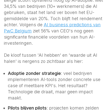
België scoort opvallend hoog op AI-adoptie. Met
Energie
34,5% van bedrijven (10+ werknemers) die AI
Klantenservice
gebruiken, staat het land ver boven het EU-
Corporaties
gemiddelde van 20%. Toch blijft het rendement
Onderhoud & beheer
achter. Volgens de
AI business predictions van
PwC Belgium
ziet 56% van CEO's nog geen
MKB
significante financiële voordelen van hun AI-
Voor elk bedrijf
investeringen.
De kloof tussen 'AI hebben' en 'waarde uit AI
halen' is nergens zo zichtbaar als hier:
Adoptie zonder strategie
: veel bedrijven
implementeren AI-tools zonder concrete use
case of meetbare KPI's. Het resultaat?
Technologie die draait, maar geen impact
maakt.
Pilots blijven pilots
: projecten komen zelden