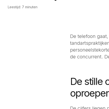
Leestijd:
7
minuten
De telefoon gaat
tandartspraktijk
personeelstekorte
de concurrent. De
De stille
oproepen
De cijfers liegen