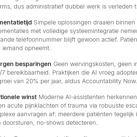
rms, dus administratief dubbel werk is verleden ti
mentatietijd
Simpele oplossingen draaien binnen
mentaties met volledige systeemintegratie neme
aande telefoonnummer blijft gewoon actief. Pati
ijd iemand opneemt.
orgen besparingen
Geen wervingskosten, geen in
7 bereikbaarheid. Praktijken die AI vroeg adopte
roei van 20% per jaar, aldus Accountability Now
tionele winst
Moderne AI-assistenten herkennen 
eren acute pijnklachten of trauma via robuuste esca
lexe aanvragen af: meerdere patiënten tegelijk 
n doorsturen, no-shows detecteren.