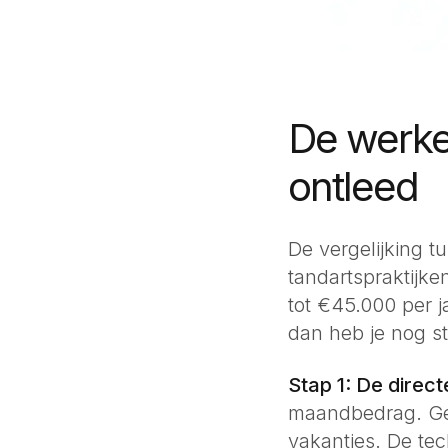
De werkel
ontleed
De vergelijking t
tandartspraktijke
tot €45.000 per 
dan heb je nog s
Stap 1: De direct
maandbedrag. Gee
vakanties. De te