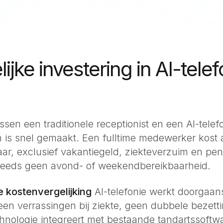
ijke investering in AI-telef
ussen een traditionele receptionist en een
AI-telef
n
is snel gemaakt. Een fulltime medewerker kost
jaar, exclusief vakantiegeld, ziekteverzuim en p
teeds geen avond- of weekendbereikbaarheid.
e kostenvergelijking
AI-telefonie werkt doorgaan
n verrassingen bij ziekte, geen dubbele bezetti
chnologie integreert met bestaande tandartssoftw