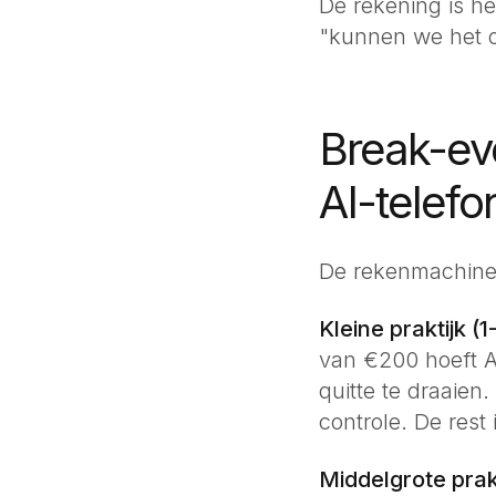
De rekening is he
"kunnen we het on
Break-ev
AI-telefo
De rekenmachine l
Kleine praktijk (1
van €200 hoeft A
quitte te draaien
controle. De rest 
Middelgrote prakt