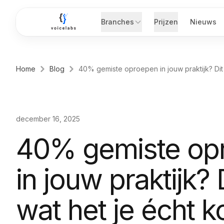
Ga naar hoofdinhoud
Branches
Prijzen
Nieuws
Home
Blog
40% gemiste oproepen in jouw praktijk? Dit i
december 16, 2025
40% gemiste op
in jouw praktijk? D
wat het je écht k