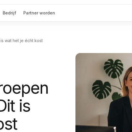
Bedrijf
Partner worden
s wat het je écht kost
roepen
it is
ost