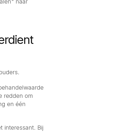
talen" naar
erdient
houders.
 behandelwaarde
te redden om
ing en één
 interessant. Bij