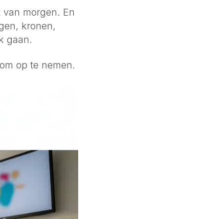
t van morgen. En
ngen, kronen,
k gaan.
d om op te nemen.