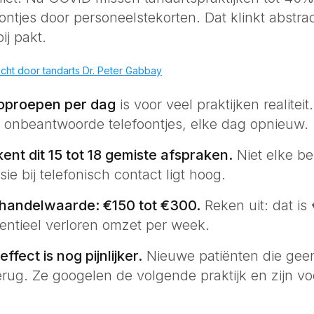
ntjes door personeelstekorten. Dat klinkt abstract
ij pakt.
icht door tandarts Dr. Peter Gabbay
oproepen per dag
is voor veel praktijken realitei
20 onbeantwoorde telefoontjes, elke dag opnieuw.
nt dit 15 tot 18 gemiste afspraken.
Niet elke bel
e bij telefonisch contact ligt hoog.
handelwaarde: €150 tot €300.
Reken uit: dat is
entieel verloren omzet per week.
fect is nog pijnlijker.
Nieuwe patiënten die geen
erug. Ze googelen de volgende praktijk en zijn v