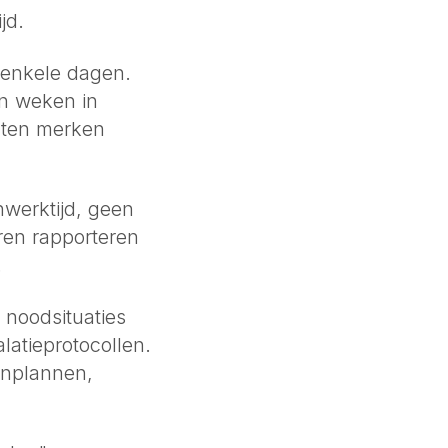
jd.
 enkele dagen.
n weken in
ënten merken
werktijd, geen
ren rapporteren
.
noodsituaties
latieprotocollen.
inplannen,