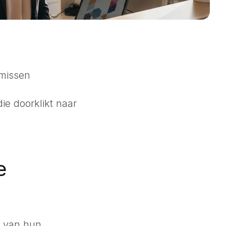
 missen
ie doorklikt naar
e
% van hun