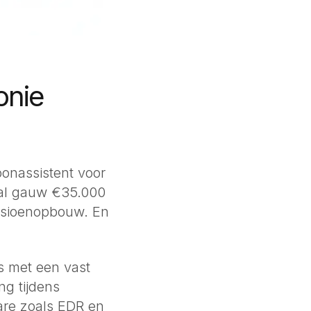
onie
oonassistent voor
 al gauw €35.000
ensioenopbouw. En
s met een vast
ng tijdens
are zoals EDR en