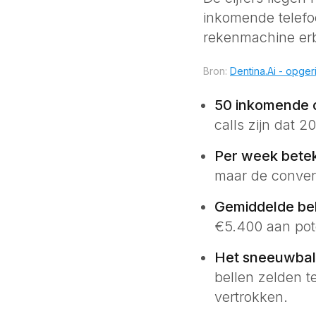
inkomende telefoo
rekenmachine erb
Bron:
Dentina.Ai - opger
50 inkomende 
calls zijn dat 
Per week beteke
maar de conversi
Gemiddelde be
€5.400 aan pot
Het sneeuwbalef
bellen zelden t
vertrokken.