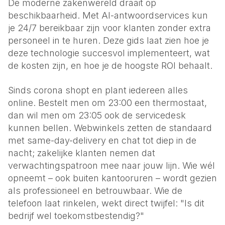
De moderne zakenwereld draait op
Bel met Robin
beschikbaarheid. Met AI-antwoordservices kun
Advocaten
(+31) 23 207 70 96
je 24/7 bereikbaar zijn voor klanten zonder extra
Juridisch advies
personeel in te huren. Deze gids laat zien hoe je
Makelaars
deze technologie succesvol implementeert, wat
Bezichtigingen plannen
de kosten zijn, en hoe je de hoogste ROI behaalt.
Loodgieters
Sinds corona shopt en plant iedereen alles
Service op locatie
online. Bestelt men om 23:00 een thermostaat,
Elektriciens
dan wil men om 23:05 ook de servicedesk
Storingen & spoed
kunnen bellen. Webwinkels zetten de standaard
met same-day-delivery en chat tot diep in de
Klusbedrijven
nacht; zakelijke klanten nemen dat
Offertes & planning
verwachtingspatroon mee naar jouw lijn. Wie wél
opneemt – ook buiten kantooruren – wordt gezien
Bedrijven
als professioneel en betrouwbaar. Wie de
Restaurants
telefoon laat rinkelen, wekt direct twijfel: "Is dit
Reserveringen
bedrijf wel toekomstbestendig?"