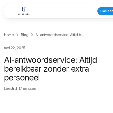
Ga naar hoofdinhoud
Plan ee
Home
Blog
AI-antwoordservice: Altijd bereikbaar zonder extra personeel
Branches
mei 22, 2025
Zorg
AI-antwoordservice: Altijd
Tandartsen
bereikbaar zonder extra
Planning voor praktijken
personeel
Huisartsen
Efficiënte patiëntenzorg
Leestijd:
17
minuten
Fysiotherapeuten
Behandelafspraken
Dienstverlening