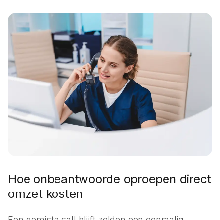
Energie
Klantenservice
Corporaties
Onderhoud & beheer
MKB
Voor elk bedrijf
Hoe onbeantwoorde oproepen direct
omzet kosten
Een gemiste call blijft zelden een eenmalig